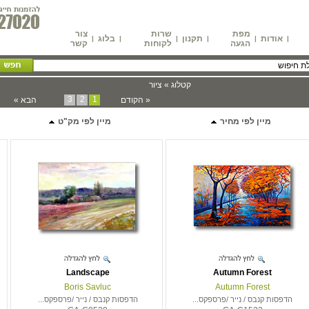
מפת
שרות
צור
אודות
תקנון
בלוג
|
|
|
|
|
|
הגעה
לקוחות
קשר
קטלוג »
ציור
3
2
1
« הקודם
הבא »
מיין לפי מחיר
מיין לפי מק"ט
Landscape
Autumn Forest
Boris Savluc
Autumn Forest
הדפסות קנבס / נייר /פרספקס...
הדפסות קנבס / נייר /פרספקס...