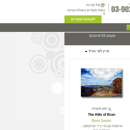
סל קניות
כמות מוצרים בעגלת קניות:
0
לקוחות עסקיים
נמצאו 55 פרט(ים)
מיין לפי גודל
The Hills of Bran
Boris Savluc
הדפסות קנבס / נייר /פרספקס...