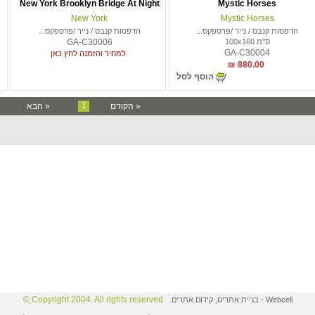
New York Brooklyn Bridge At Night
Mystic Horses
New York
Mystic Horses
הדפסות קנבס / נייר /פרספקס...
הדפסות קנבס / נייר /פרספקס...
ס"מ 100x160
GA-C30006
GA-C30004
למחיר והזמנה לחץ כאן
880.00 ₪
הוסף לסל
1
« הקודם
« הבא
Copyright 2004. All rights reserved ֲ©
Webcell
-
בניית אתרים
,
קידום אתרים