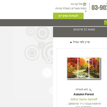
סל קניות
כמות מוצרים בעגלת קניות:
0
לקוחות עסקיים
נמצאו 12 פרט(ים)
מיין לפי גודל
Autumn Forest
Arthur Saron Sarnoff
הדפסות קנבס / נייר /פרספקס...