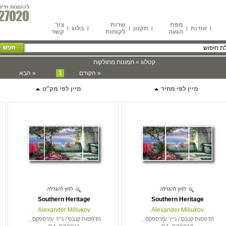
מפת
שרות
צור
אודות
תקנון
בלוג
|
|
|
|
|
|
הגעה
לקוחות
קשר
קטלוג »
תמונות מחולקות
1
« הקודם
« הבא
מיין לפי מחיר
מיין לפי מק"ט
Southern Heritage
Southern Heritage
Alexander Miliukov
Alexander Miliukov
הדפסות קנבס / נייר /פרספקס...
הדפסות קנבס / נייר /פרספקס...