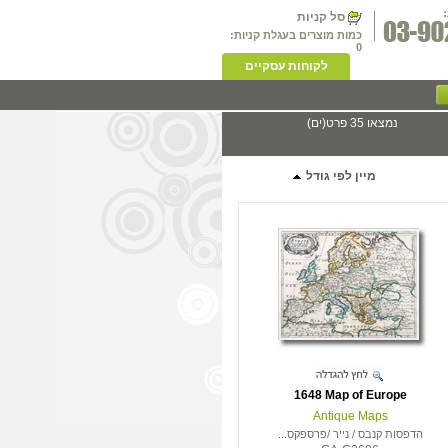
סל קניות
כמות מוצרים בעגלת קניות:
0
לקוחות עסקיים
נמצאו 35 פרט(ים)
מיין לפי גודל
1648 Map of Europe
Antique Maps
הדפסות קנבס / נייר /פרספקס...