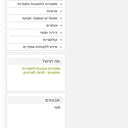
מסגרות לתמונות ותעודות
מראות
מעמדים ואמצעי תצוגה
אומנים
בידור ופנאי
קולקציות
מידע ללקוחות עסקיים
מה חדש?
מסגרות מוכנות לתעודות
ותמונות - לחץ/י לפרטים.
0
קבלת קהל - לחץ/י לפרטים.
מבצעים
null
הדפסות על קנבס ונייר הכי
איכותי במחיר תחרותי - לחץ/י
לפרטים.