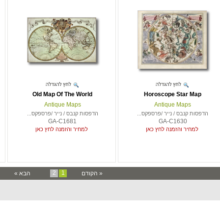
Old Map Of The World
Horoscope Star Map
Antique Maps
Antique Maps
הדפסות קנבס / נייר /פרספקס...
הדפסות קנבס / נייר /פרספקס...
GA-C1681
GA-C1630
למחיר והזמנה לחץ כאן
למחיר והזמנה לחץ כאן
2
1
« הקודם
הבא »