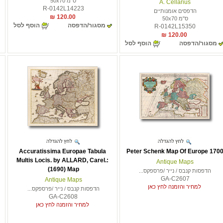
ס"מ 50x70
A. Cellarius
R-0142L14223
הדפסים אומנותיים
120.00 ₪
ס"מ 50x70
מסגור/הדפסה
הוסף לסל
R-0142L15350
120.00 ₪
מסגור/הדפסה
הוסף לסל
Accuratissima Europae Tabula
Peter Schenk Map Of Europe 170
Multis Locis. by ALLARD, Carel.:
Antique Maps
(1690) Map
הדפסות קנבס / נייר /פרספקס...
GA-C2607
Antique Maps
למחיר והזמנה לחץ כאן
הדפסות קנבס / נייר /פרספקס...
GA-C2608
למחיר והזמנה לחץ כאן