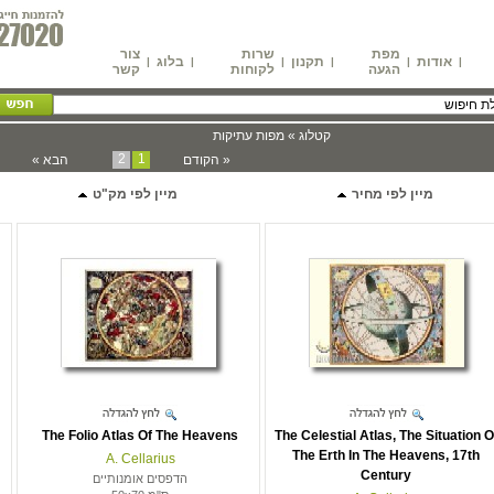
מפת
שרות
צור
אודות
תקנון
בלוג
|
|
|
|
|
|
הגעה
לקוחות
קשר
קטלוג »
מפות עתיקות
2
1
« הקודם
הבא »
מיין לפי מחיר
מיין לפי מק"ט
The Folio Atlas Of The Heavens
The Celestial Atlas, The Situation O
The Erth In The Heavens, 17th
A. Cellarius
Century
הדפסים אומנותיים